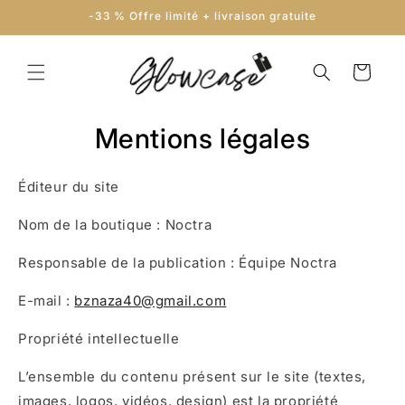
et
-33 % Offre limité + livraison gratuite
passer
au
contenu
Panier
Mentions légales
Éditeur du site
Nom de la boutique : Noctra
Responsable de la publication : Équipe Noctra
E-mail :
bznaza40@gmail.com
Propriété intellectuelle
L’ensemble du contenu présent sur le site (textes,
images, logos, vidéos, design) est la propriété